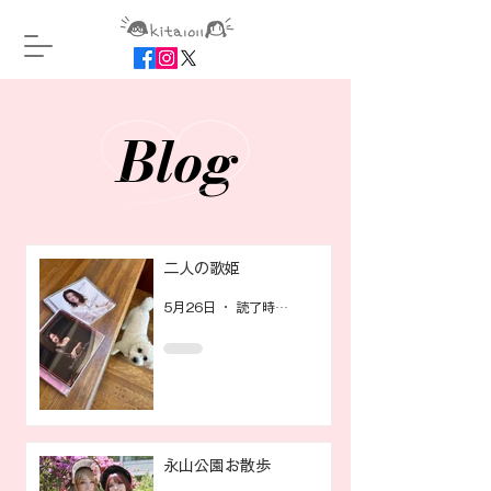
Blog
Blog
二人の歌姫
5月26日
読了時間: 0分
永山公園お散歩