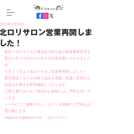
2021年5月19日
北ロリサロン営業再開しま
した！
新型コロナウイルス感染拡大防止及び緊急事態宣言を
受け４月２５日から５月２６日迄休業いておりました
が
５月２７日より北ロリサロン営業再開致しました！
新北海道スタイルの取り組みを実践し快適に皆様をお
出迎え出来ます様準備致しております。
三密を避けるためご来店のお客様にはご予約を頂いて
います。
メールにてご連絡下さい。ロリータ体験のご予約もお
受け致します。
sapporo.lc@gmail.com  　北ロリサロン