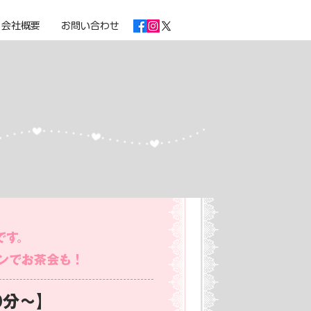
会社概要
お問い合わせ
ス
ス
です。
ロンでお茶会も！
0分～】