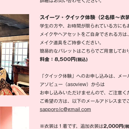
​詳細はお問い合わせください。
スイーツ・クイック体験（2名様～衣
学生の方や、お時間が限られている方にも
メイクやヘアセットをご自身でされる方は
メイク道具をご持参ください。
簡易的なパレットはこちらでご用意してお
料金：8,500円
(税込)
「クイック体験」へのお申し込みは、メー
アソビュー（asoview）からは
お申し込みいただけませんので、ご注意く
ご希望の方は、以下のメールアドレスまで
sapporo.lc@gmail.com
※衣装は１着です。
追加衣装は
2,000円
(税