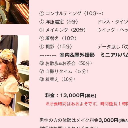
① コンサルティング〈10分〜〉
② 洋服選定〈5分〉 ドレス・タイツ
③ メイキング〈20分〉 ウイッグ・ヘ
④ 着替え〈10分〉
⑤ 撮影〈15分〉 データ渡し 5カ
室内&屋外撮影 ミニアルバ
----------
⑥ お散歩&お茶会〈50分〉
⑦ 自撮りタイム〈５分〉
⑧ 着替え〈10分〉
料金：13,000円
(税込)
※所要時間はおおよそです。時間延長１時間
男性の方の体験はメイク料金
3,000円
(税込